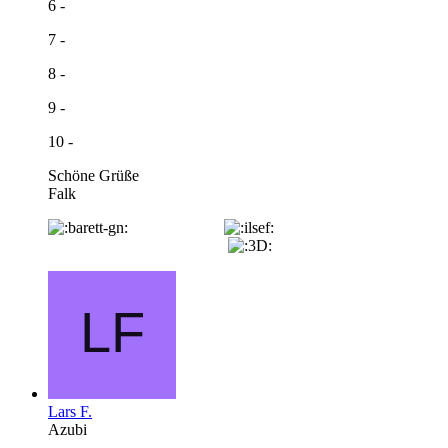
6 -
7 -
8 -
9 -
10 -
Schöne Grüße
Falk
Lars F.
Azubi