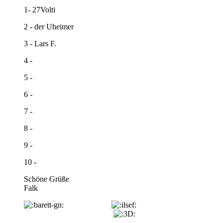
1- 27Volti
2 - der Uheimer
3 - Lars F.
4 -
5 -
6 -
7 -
8 -
9 -
10 -
Schöne Grüße
Falk