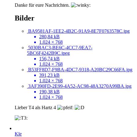
Danke für eure Nachrichten.
Bilder
BA9581AF-1EE2-4B2C-91A9-8E7F0763578C.jpg
280,84 kB
1.024 × 768
5030BAC3-BE6C-4CC7-9EA7-
5BC6F4242B9C.jpeg
156,74 kB
1.024 × 768
B53FF8D7-F9BA-4DC7-9318-A20BC29C66FA.jpg
391,23 kB
1.024 × 768
3AF390FD-2E99-4A52-AC98-48A3270A99BA.jpg
190,38 kB
1.024 × 768
Lieber T4 als Hartz 4
Kle